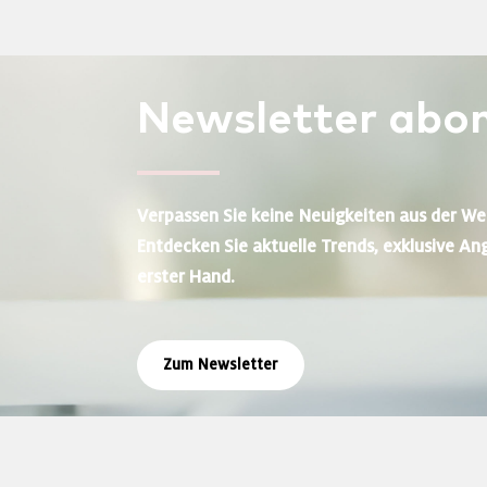
Newsletter
abon
Verpassen Sie keine Neuigkeiten aus der We
Entdecken Sie aktuelle Trends, exklusive An
erster Hand.
Zum Newsletter