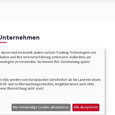
Unternehmen
mpressum
e davon sind essenziell, andere nutzen Tracking-Technologien von
atenschutz
chalten und Ihre Interneterfahrung verbessern. Außerdem, um
Technologien zu verwenden. Sie können Ihre Zustimmung später
ookie-Einstellungen
AGB
n. Die USA werden vom Europäischen Gerichtshof als ein Land mit einem
ontroll- und zu Überwachungszwecken, möglicherweise auch ohne
ene Übermittlung nicht statt.
Nur notwendige Cookies akzeptieren.
Alle akzeptieren