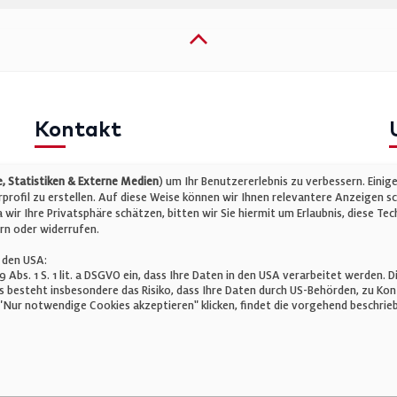
Kontakt
Telefon: +49 (0)711 2585563-0
I
 Statistiken & Externe Medien
) um Ihr Benutzererlebnis zu verbessern. Einig
E-Mail:
info@bauelemente-bau.eu
D
rofil zu erstellen. Auf diese Weise können wir Ihnen relevantere Anzeigen s
wir Ihre Privatsphäre schätzen, bitten wir Sie hiermit um Erlaubnis, diese 
C
rn oder widerrufen.
 den USA:
 49 Abs. 1 S. 1 lit. a DSGVO ein, dass Ihre Daten in den USA verarbeitet werde
 besteht insbesondere das Risiko, dass Ihre Daten durch US-Behörden, zu K
Nur notwendige Cookies akzeptieren" klicken, findet die vorgehend beschrieb