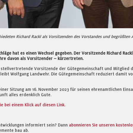
iedeten Richard Rackl als Vorsitzenden des Vorstandes und begrüßten A
läge hat es einen Wechsel gegeben. Der Vorsitzende Richard Rackl,
hre davon als Vorsitzender – kürzertreten.
ige stellvertretende Vorsitzende der Gütegemeinschaft und Mitglied 
bleibt Wolfgang Landwehr. Die Gütegemeinschaft reduziert damit vorl
iner Sitzung am 16. November 2023 für seinen ehrenamtlichen Einsat
nft alles erdenklich Gute.
 bei einem Klick auf diesen Link.
ntwicklungen informiert sein? Dann
abonnieren Sie unseren kostenl
emente bau ab.