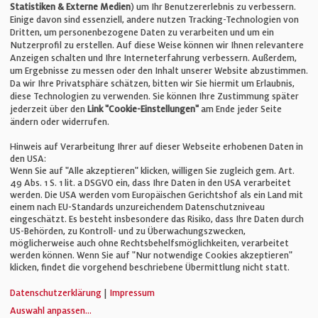
Statistiken & Externe Medien
) um Ihr Benutzererlebnis zu verbessern.
Einige davon sind essenziell, andere nutzen Tracking-Technologien von
E-Mail:
info@bauelemente-bau.eu
Dritten, um personenbezogene Daten zu verarbeiten und um ein
Nutzerprofil zu erstellen. Auf diese Weise können wir Ihnen relevantere
Unternehmen
Anzeigen schalten und Ihre Interneterfahrung verbessern. Außerdem,
um Ergebnisse zu messen oder den Inhalt unserer Website abzustimmen.
Da wir Ihre Privatsphäre schätzen, bitten wir Sie hiermit um Erlaubnis,
Impressum
diese Technologien zu verwenden. Sie können Ihre Zustimmung später
jederzeit über den
Link "Cookie-Einstellungen"
am Ende jeder Seite
ändern oder widerrufen.
Datenschutz
Hinweis auf Verarbeitung Ihrer auf dieser Webseite erhobenen Daten in
den USA:
Wenn Sie auf "Alle akzeptieren" klicken, willigen Sie zugleich gem. Art.
Cookie-Einstellungen
49 Abs. 1 S. 1 lit. a DSGVO ein, dass Ihre Daten in den USA verarbeitet
werden. Die USA werden vom Europäischen Gerichtshof als ein Land mit
einem nach EU-Standards unzureichendem Datenschutzniveau
AGB
eingeschätzt. Es besteht insbesondere das Risiko, dass Ihre Daten durch
US-Behörden, zu Kontroll- und zu Überwachungszwecken,
möglicherweise auch ohne Rechtsbehelfsmöglichkeiten, verarbeitet
werden können. Wenn Sie auf "Nur notwendige Cookies akzeptieren"
klicken, findet die vorgehend beschriebene Übermittlung nicht statt.
© Verlag für Fachpublizistik GmbH
Datenschutzerklärung
|
Impressum
Auswahl anpassen
...