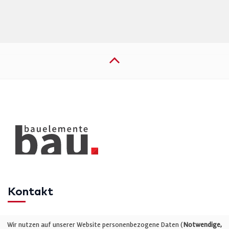
Kontakt
Telefon: +49 (0)711 2585563-0
Wir nutzen auf unserer Website personenbezogene Daten (
Notwendige,