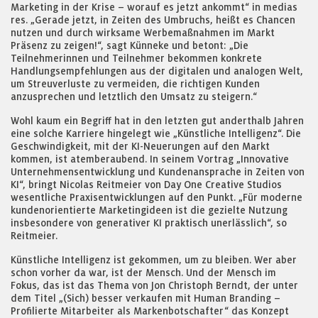
Marketing in der Krise – worauf es jetzt ankommt“ in medias
res. „Gerade jetzt, in Zeiten des Umbruchs, heißt es Chancen
nutzen und durch wirksame Werbemaßnahmen im Markt
Präsenz zu zeigen!“, sagt Künneke und betont: „Die
Teilnehmerinnen und Teilnehmer bekommen konkrete
Handlungsempfehlungen aus der digitalen und analogen Welt,
um Streuverluste zu vermeiden, die richtigen Kunden
anzusprechen und letztlich den Umsatz zu steigern.“
Wohl kaum ein Begriff hat in den letzten gut anderthalb Jahren
eine solche Karriere hingelegt wie „Künstliche Intelligenz“. Die
Geschwindigkeit, mit der KI-Neuerungen auf den Markt
kommen, ist atemberaubend. In seinem Vortrag „Innovative
Unternehmensentwicklung und Kundenansprache in Zeiten von
KI“, bringt Nicolas Reitmeier von Day One Creative Studios
wesentliche Praxisentwicklungen auf den Punkt. „Für moderne
kundenorientierte Marketingideen ist die gezielte Nutzung
insbesondere von generativer KI praktisch unerlässlich“, so
Reitmeier.
Künstliche Intelligenz ist gekommen, um zu bleiben. Wer aber
schon vorher da war, ist der Mensch. Und der Mensch im
Fokus, das ist das Thema von Jon Christoph Berndt, der unter
dem Titel „(Sich) besser verkaufen mit Human Branding –
Profilierte Mitarbeiter als Markenbotschafter“ das Konzept