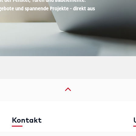
lt der Fenster, Türen und Bauelemente.
gebote und spannende Projekte - direkt aus
Kontakt
Telefon: +49 (0)711 2585563-0
I