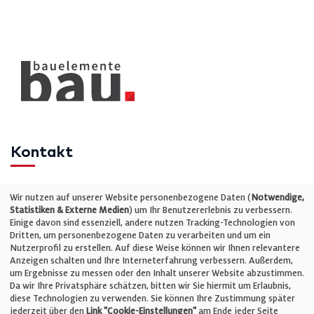
Kontakt
Telefon: +49 (0)711 2585563-0
Wir nutzen auf unserer Website personenbezogene Daten (
Notwendige,
Statistiken & Externe Medien
) um Ihr Benutzererlebnis zu verbessern.
Einige davon sind essenziell, andere nutzen Tracking-Technologien von
E-Mail:
info@bauelemente-bau.eu
Dritten, um personenbezogene Daten zu verarbeiten und um ein
Nutzerprofil zu erstellen. Auf diese Weise können wir Ihnen relevantere
Unternehmen
Anzeigen schalten und Ihre Interneterfahrung verbessern. Außerdem,
um Ergebnisse zu messen oder den Inhalt unserer Website abzustimmen.
Da wir Ihre Privatsphäre schätzen, bitten wir Sie hiermit um Erlaubnis,
Impressum
diese Technologien zu verwenden. Sie können Ihre Zustimmung später
jederzeit über den
Link "Cookie-Einstellungen"
am Ende jeder Seite