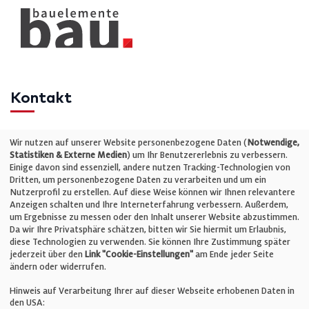
Kontakt
Telefon: +49 (0)711 2585563-0
Wir nutzen auf unserer Website personenbezogene Daten (
Notwendige,
Statistiken & Externe Medien
) um Ihr Benutzererlebnis zu verbessern.
Einige davon sind essenziell, andere nutzen Tracking-Technologien von
E-Mail:
info@bauelemente-bau.eu
Dritten, um personenbezogene Daten zu verarbeiten und um ein
Nutzerprofil zu erstellen. Auf diese Weise können wir Ihnen relevantere
Unternehmen
Anzeigen schalten und Ihre Interneterfahrung verbessern. Außerdem,
um Ergebnisse zu messen oder den Inhalt unserer Website abzustimmen.
Da wir Ihre Privatsphäre schätzen, bitten wir Sie hiermit um Erlaubnis,
Impressum
diese Technologien zu verwenden. Sie können Ihre Zustimmung später
jederzeit über den
Link "Cookie-Einstellungen"
am Ende jeder Seite
ändern oder widerrufen.
Datenschutz
Hinweis auf Verarbeitung Ihrer auf dieser Webseite erhobenen Daten in
den USA: