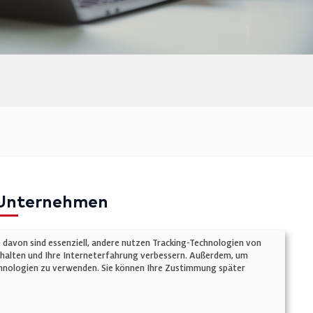
Unternehmen
mpressum
e davon sind essenziell, andere nutzen Tracking-Technologien von
atenschutz
chalten und Ihre Interneterfahrung verbessern. Außerdem, um
Technologien zu verwenden. Sie können Ihre Zustimmung später
ookie-Einstellungen
AGB