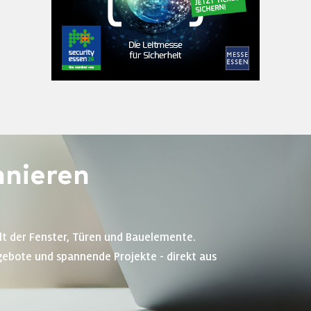
nieren
lt der Fenster, Türen und Bauelemente.
gebote und spannende Projekte - direkt aus