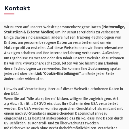
Kontakt
Telefon: +49 (0)711 2585563-0
Wir nutzen auf unserer Website personenbezogene Daten (
Notwendige,
Statistiken & Externe Medien
) um Ihr Benutzererlebnis zu verbessern.
Einige davon sind essenziell, andere nutzen Tracking-Technologien von
E-Mail:
info@bauelemente-bau.eu
Dritten, um personenbezogene Daten zu verarbeiten und um ein
Nutzerprofil zu erstellen. Auf diese Weise können wir Ihnen relevantere
Unternehmen
Anzeigen schalten und Ihre Interneterfahrung verbessern. Außerdem,
um Ergebnisse zu messen oder den Inhalt unserer Website abzustimmen.
Da wir Ihre Privatsphäre schätzen, bitten wir Sie hiermit um Erlaubnis,
Impressum
diese Technologien zu verwenden. Sie können Ihre Zustimmung später
jederzeit über den
Link "Cookie-Einstellungen"
am Ende jeder Seite
ändern oder widerrufen.
Datenschutz
Hinweis auf Verarbeitung Ihrer auf dieser Webseite erhobenen Daten in
den USA:
Wenn Sie auf "Alle akzeptieren" klicken, willigen Sie zugleich gem. Art.
Cookie-Einstellungen
49 Abs. 1 S. 1 lit. a DSGVO ein, dass Ihre Daten in den USA verarbeitet
werden. Die USA werden vom Europäischen Gerichtshof als ein Land mit
einem nach EU-Standards unzureichendem Datenschutzniveau
AGB
eingeschätzt. Es besteht insbesondere das Risiko, dass Ihre Daten durch
US-Behörden, zu Kontroll- und zu Überwachungszwecken,
möglicherweise auch ohne Rechtsbehelfsmöglichkeiten, verarbeitet