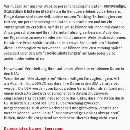
Telefon: +49 (0)711 2585563-0
Wir nutzen auf unserer Website personenbezogene Daten (
Notwendige,
Statistiken & Externe Medien
) um Ihr Benutzererlebnis zu verbessern.
Einige davon sind essenziell, andere nutzen Tracking-Technologien von
E-Mail:
info@bauelemente-bau.eu
Dritten, um personenbezogene Daten zu verarbeiten und um ein
Nutzerprofil zu erstellen. Auf diese Weise können wir Ihnen relevantere
Unternehmen
Anzeigen schalten und Ihre Interneterfahrung verbessern. Außerdem,
um Ergebnisse zu messen oder den Inhalt unserer Website abzustimmen.
Da wir Ihre Privatsphäre schätzen, bitten wir Sie hiermit um Erlaubnis,
Impressum
diese Technologien zu verwenden. Sie können Ihre Zustimmung später
jederzeit über den
Link "Cookie-Einstellungen"
am Ende jeder Seite
ändern oder widerrufen.
Datenschutz
Hinweis auf Verarbeitung Ihrer auf dieser Webseite erhobenen Daten in
den USA:
Wenn Sie auf "Alle akzeptieren" klicken, willigen Sie zugleich gem. Art.
Cookie-Einstellungen
49 Abs. 1 S. 1 lit. a DSGVO ein, dass Ihre Daten in den USA verarbeitet
werden. Die USA werden vom Europäischen Gerichtshof als ein Land mit
einem nach EU-Standards unzureichendem Datenschutzniveau
AGB
eingeschätzt. Es besteht insbesondere das Risiko, dass Ihre Daten durch
US-Behörden, zu Kontroll- und zu Überwachungszwecken,
möglicherweise auch ohne Rechtsbehelfsmöglichkeiten, verarbeitet
werden können. Wenn Sie auf "Nur notwendige Cookies akzeptieren"
klicken, findet die vorgehend beschriebene Übermittlung nicht statt.
© Verlag für Fachpublizistik GmbH
Datenschutzerklärung
|
Impressum