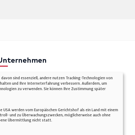
Unternehmen
mpressum
e davon sind essenziell, andere nutzen Tracking-Technologien von
atenschutz
chalten und Ihre Interneterfahrung verbessern. Außerdem, um
Technologien zu verwenden. Sie können Ihre Zustimmung später
ookie-Einstellungen
AGB
n. Die USA werden vom Europäischen Gerichtshof als ein Land mit einem
ontroll- und zu Überwachungszwecken, möglicherweise auch ohne
ene Übermittlung nicht statt.