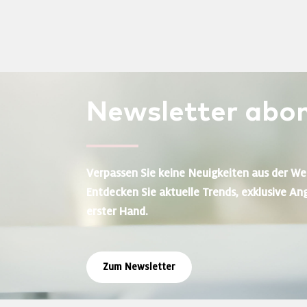
Newsletter
abon
Verpassen Sie keine Neuigkeiten aus der We
Entdecken Sie aktuelle Trends, exklusive An
erster Hand.
Zum Newsletter