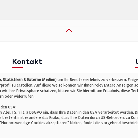
Kontakt
Telefon: +49 (0)711 2585563-0
I
 Statistiken & Externe Medien
) um Ihr Benutzererlebnis zu verbessern. Einig
E-Mail:
info@bauelemente-bau.eu
D
rofil zu erstellen. Auf diese Weise können wir Ihnen relevantere Anzeigen s
wir Ihre Privatsphäre schätzen, bitten wir Sie hiermit um Erlaubnis, diese 
C
rn oder widerrufen.
 den USA:
 49 Abs. 1 S. 1 lit. a DSGVO ein, dass Ihre Daten in den USA verarbeitet werde
 besteht insbesondere das Risiko, dass Ihre Daten durch US-Behörden, zu K
Nur notwendige Cookies akzeptieren" klicken, findet die vorgehend beschrieb