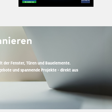
nieren
lt der Fenster, Türen und Bauelemente.
gebote und spannende Projekte - direkt aus