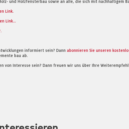
olz- und Holzfensterbau sowie an alle, die sich mit nachhaltigem Ba
n Link.
en Link…
.
ntwicklungen informiert sein? Dann
abonnieren Sie unseren kostenl
emente bau ab.
en von Interesse sein? Dann freuen wir uns über Ihre Weiterempfehl
nteressieren