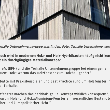
rhalle Unternehmensgruppe stattfinden. Foto: Terhalle Unternehmensg
och wird in modernen Holz- und Holz-Hybridbauten häufig nicht ko
et ein durchgängiges Materialkonzept?
r e.V. (BPH) und die Terhalle Unternehmensgruppe bei einem geme
quent Holz: Warum das Holzfenster zum Holzbau gehört“.
Debatte mit Praxisbeispielen und Best Practice rund um Holzfenste
i Terhalle.
lzfenster machen das nachhaltige Baukonzept wirklich konsequent“,
warum Holz- und Holz/Aluminium-Fenster ein wesentlicher Bestandt
her und klimapolitischer Sicht.“